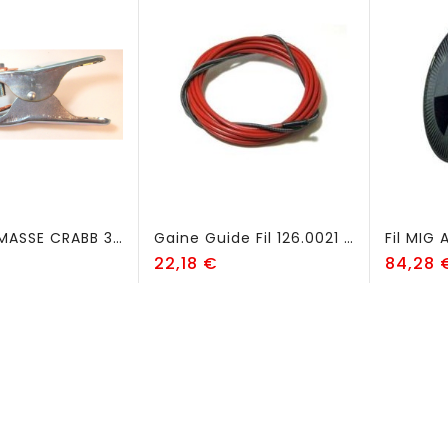
PINCE DE MASSE CRABB 350 - FSB34
Gaine Guide Fil 126.0021 Téflon Rouge Pour Fil Alu Dia 1.0 Mm - FSK160
ix
Prix
22,18 €
84,28 