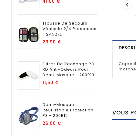
Prix
41,00 €

Trousse De Secours
Véhicule 2/4 Personnes
- 24527E
Prix
29,90 €
DESCRI
Capacit
Filtres De Rechange P3
marche: 
RD Anti-Odeurs Pour
Demi-Masque - 200R13
Prix
11,50 €
Demi-Masque
Réutilisable Protection
VOUS PO
P3 - 200R12
Prix
26,00 €