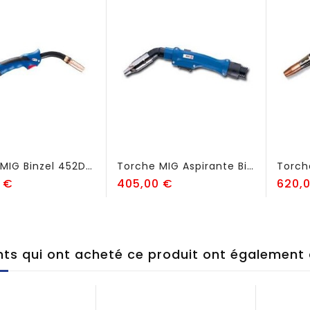
Torche MIG Binzel 452DW Avec Poignée Grip - FSI240
Torche MIG Aspirante Binzel RAB PLUS 15 - FSI82
Prix
Prix
 €
405,00 €
620,
ents qui ont acheté ce produit ont également