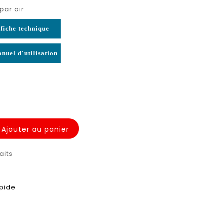
par air
fiche technique
nuel d'utilisation
Ajouter au panier
aits
apide