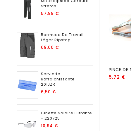
Mixte Ripstop Cordura
Stretch
Prix
57,99 €
Bermuda De Travail
Léger Ripstop
Prix
69,00 €
Serviette
Pr
5,72 €
Rafraichissante -
201JZR
Prix
6,50 €
Lunette Solaire Filtrante
- 220725
Prix
10,94 €