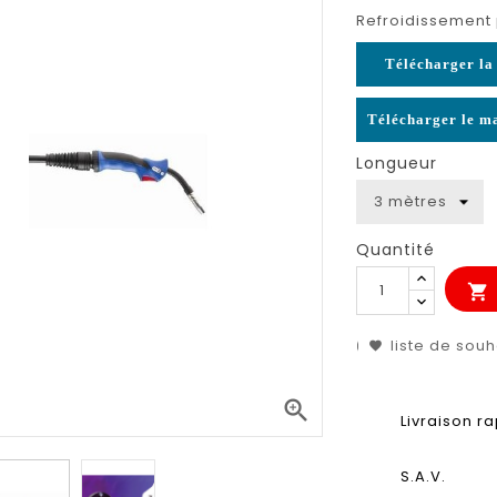
Refroidissement 
Télécharger la 
Télécharger le ma
Longueur
Quantité

liste de souh

Livraison r
S.A.V.