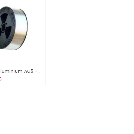
Fil MIG Aluminium AG5 - ER 5356 - Dia 1,2 Mm - FSL83
Prix
€