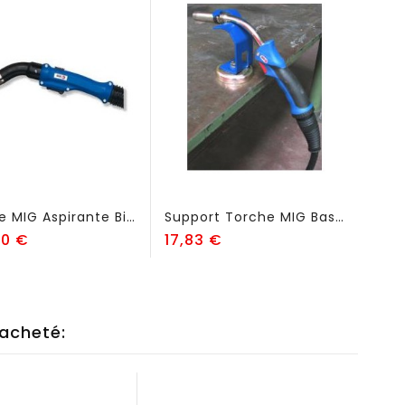
Torche MIG Aspirante Binzel RAB PLUS 501BF
Support Torche MIG Base Magnétique - FSK900
Prix
Prix
00 €
17,83 €
 acheté: