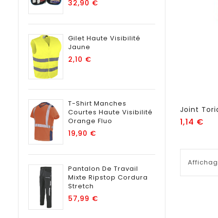
Prix
32,90 €
Gilet Haute Visibilité
Jaune
Prix
2,10 €
T-Shirt Manches
Courtes Haute Visibilité
Pri
Orange Fluo
1,14 €
Prix
19,90 €
Affichag
Pantalon De Travail
Mixte Ripstop Cordura
Stretch
Prix
57,99 €