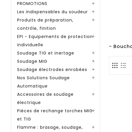
PROMOTIONS

Les indispensables du soudeur

Produits de préparation,

contrôle, finition
EPI - Equipements de protection

individuelle
- Boucho
Soudage TIG et inertage

Soudage MIG

Soudage électrodes enrobées

Nos Solutions Soudage

Automatique
Accessoires de soudage

électrique
Pièces de rechange torches MIG

et TIG
Flamme : brasage, soudage,
