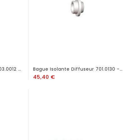
Bague Isolante Bouchon 703.0012 - FSK840
Bague Isolante Diffuseur 701.0130 - FSK660
Prix
45,40 €