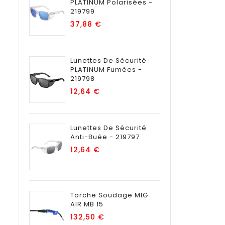
PLATINUM Polarisées -
219799
Prix
37,88 €
Lunettes De Sécurité
PLATINUM Fumées -
219798
Prix
12,64 €
Lunettes De Sécurité
Anti-Buée - 219797
Prix
12,64 €
Torche Soudage MIG
AIR MB 15
Prix
132,50 €