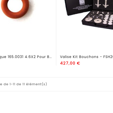
Joint Torique 165.0031 4.6X2 Pour Bouchon TIG - FSK601
Valise Kit Bouchons - FSH
x
Prix
427,00 €
e de 1-11 de 11 élément(s)