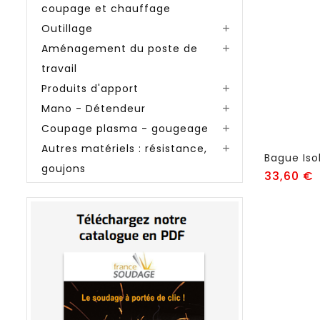
coupage et chauffage
Outillage

Aménagement du poste de

travail
Produits d'apport

Mano - Détendeur

Coupage plasma - gougeage

Autres matériels : résistance,

goujons
P
33,60 €