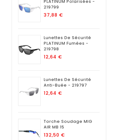
PLATINUM Polarisées -
219799
Prix
37,88 €
Lunettes De Sécurité
PLATINUM Fumées -
219798
Prix
12,64 €
Lunettes De Sécurité
Anti-Buée - 219797
Prix
12,64 €
Torche Soudage MIG
AIR MB 15
Prix
132,50 €