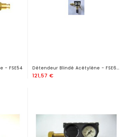
e - FSE54
Détendeur Blindé Acétylène - FSE651
Prix
121,57 €