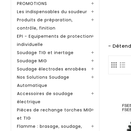
PROMOTIONS

Les indispensables du soudeur

Produits de préparation,

contrôle, finition
EPI - Equipements de protection

individuelle
- Déten
Soudage TIG et inertage

Soudage MIG

Soudage électrodes enrobées

Nos Solutions Soudage

Automatique
Accessoires de soudage

électrique
Pièces de rechange torches MIG

et TIG
Flamme : brasage, soudage,
