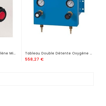
Mini Détendeur Pour Acétylène Mini Elan SP - FSE52
Tableau Double Détente Oxygène - Acétylène - FSE62
Prix
558,27 €