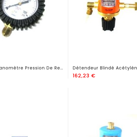
Cadran Manomètre Pression De Rechange - FSE56
Détendeur Blindé Acétylèn
rix
Prix
162,23 €