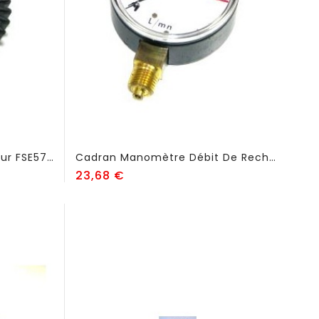
Bonnette De Protection Pour FSE57 - FSE59
Cadran Manomètre Débit De Rechange - FSE57
Prix
23,68 €