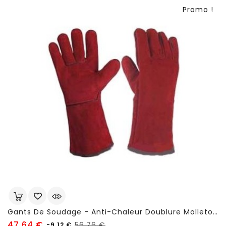
Promo !
Gants De Soudage - Anti-Chaleur Doublure Molleton - FSC75
Prix
Prix
47,64 €
56,76 €
-9,12 €