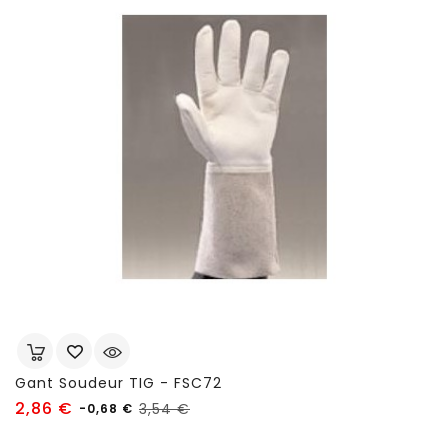
Gant Soudeur TIG - FSC72
Prix
Prix
2,86 €
3,54 €
-0,68 €
habituel