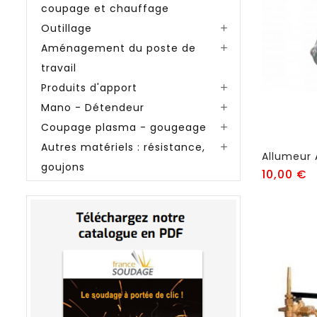
coupage et chauffage
Outillage

Aménagement du poste de

travail
Produits d'apport

Mano - Détendeur

Coupage plasma - gougeage

Autres matériels : résistance,

goujons
Pr
10,00 €