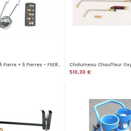
Allumeur À Pierre + 5 Pierres - FSE86
ix
Prix
510,30 €