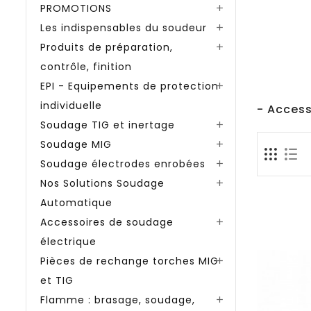
PROMOTIONS

Les indispensables du soudeur

Produits de préparation,

contrôle, finition
EPI - Equipements de protection

individuelle
- Access
Soudage TIG et inertage

Soudage MIG

Soudage électrodes enrobées

Nos Solutions Soudage

Automatique
Accessoires de soudage

électrique
Pièces de rechange torches MIG

et TIG
Flamme : brasage, soudage,
