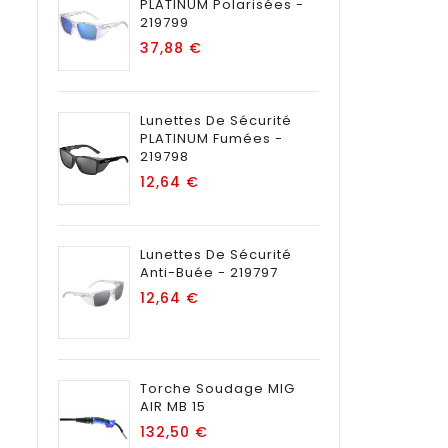
PLATINUM Polarisées -
219799
Prix
37,88 €
Lunettes De Sécurité
PLATINUM Fumées -
219798
Prix
12,64 €
Lunettes De Sécurité
Anti-Buée - 219797
Prix
12,64 €
Torche Soudage MIG
AIR MB 15
Prix
132,50 €