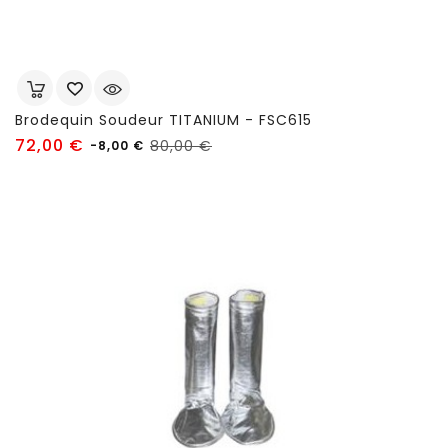
Brodequin Soudeur TITANIUM - FSC615
Prix
Prix
72,00 €
80,00 €
-8,00 €
habituel