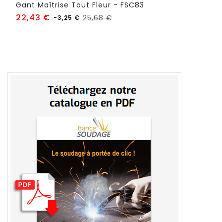
Gant Maîtrise Tout Fleur - FSC83
Prix
Prix
22,43 €
25,68 €
-3,25 €
habituel