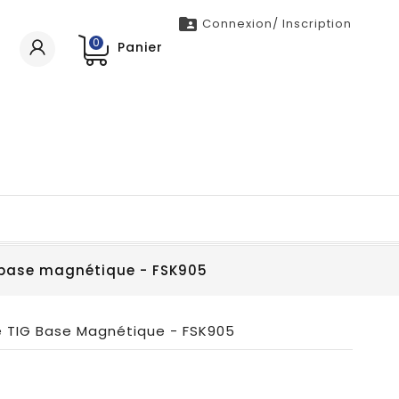

Connexion/ Inscription
0
Panier
 base magnétique - FSK905
e TIG Base Magnétique - FSK905