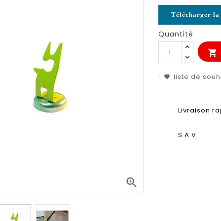
Télécharger la 
Quantité

liste de souh
Livraison r
S.A.V.
