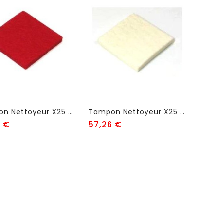
Tampon Nettoyeur X25 - Pour Fil Acier - FSI919
Tampon Nettoyeur X25 - Pour Fil Aluminium - FSI920
Prix
Prix
0 €
57,26 €
225