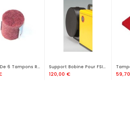
Sachet De 6 Tampons Roses Pour Nettoyer - FSI910
Support Bobine Pour FSI30 - FSI32
Prix
Prix
€
120,00 €
59,7