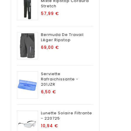
Mixte Ripstop Cordura
Stretch
Prix
57,99 €
Bermuda De Travail
Léger Ripstop
Prix
69,00 €
Serviette
Rafraichissante -
201JZR
Prix
6,50 €
Lunette Solaire Filtrante
- 220725
Prix
10,94 €