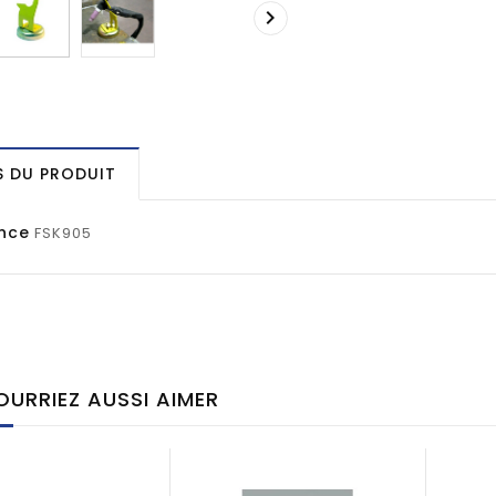

S DU PRODUIT
nce
FSK905
URRIEZ AUSSI AIMER