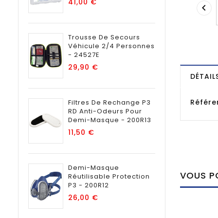
Prix
41,00 €

Trousse De Secours
Véhicule 2/4 Personnes
- 24527E
Prix
29,90 €
DÉTAIL
Référe
Filtres De Rechange P3
RD Anti-Odeurs Pour
Demi-Masque - 200R13
Prix
11,50 €
Demi-Masque
VOUS PO
Réutilisable Protection
P3 - 200R12
Prix
26,00 €