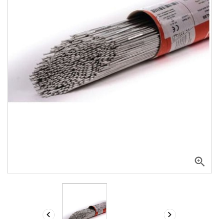


