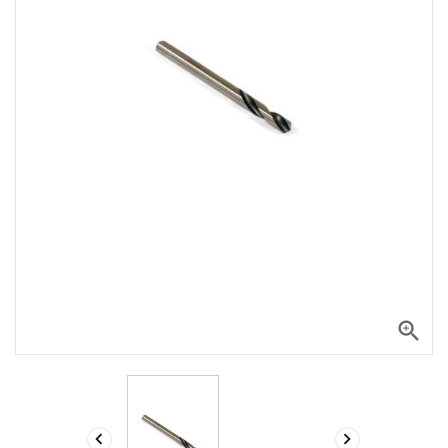


