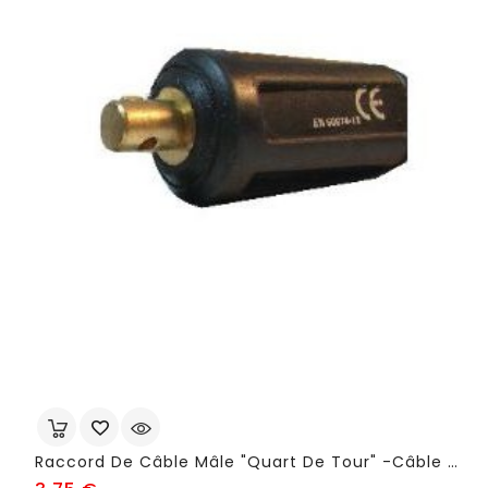
Raccord De Câble Mâle "quart De Tour" -câble 35-50 Mm² - FSB65