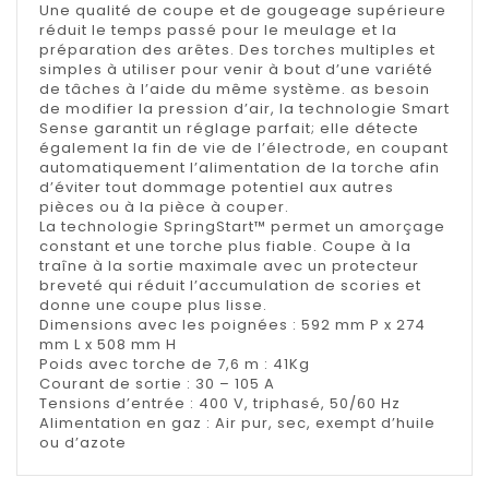
Une qualité de coupe et de gougeage supérieure
réduit le temps passé pour le meulage et la
préparation des arêtes. Des torches multiples et
simples à utiliser pour venir à bout d’une variété
de tâches à l’aide du même système. as besoin
de modifier la pression d’air, la technologie Smart
Sense garantit un réglage parfait; elle détecte
également la fin de vie de l’électrode, en coupant
automatiquement l’alimentation de la torche afin
d’éviter tout dommage potentiel aux autres
pièces ou à la pièce à couper.
La technologie SpringStart™ permet un amorçage
constant et une torche plus fiable. Coupe à la
traîne à la sortie maximale avec un protecteur
breveté qui réduit l’accumulation de scories et
donne une coupe plus lisse.
Dimensions avec les poignées : 592 mm P x 274
mm L x 508 mm H
Poids avec torche de 7,6 m : 41Kg
Courant de sortie : 30 – 105 A
Tensions d’entrée : 400 V, triphasé, 50/60 Hz
Alimentation en gaz : Air pur, sec, exempt d’huile
ou d’azote