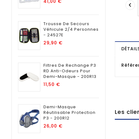
Prix
41,00 €

Trousse De Secours
Véhicule 2/4 Personnes
- 24527E
Prix
29,90 €
DÉTAIL
Référe
Filtres De Rechange P3
RD Anti-Odeurs Pour
Demi-Masque - 200R13
Prix
11,50 €
Demi-Masque
Les cli
Réutilisable Protection
P3 - 200R12
Prix
26,00 €