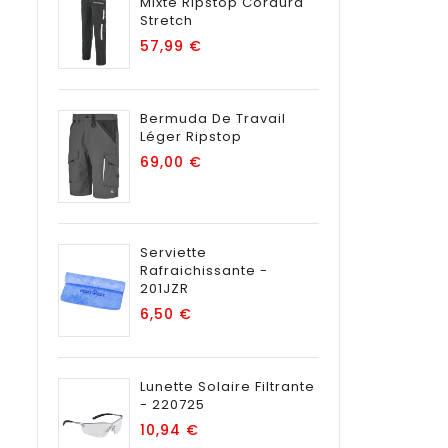
Mixte Ripstop Cordura
Stretch
Prix
57,99 €
Bermuda De Travail
Léger Ripstop
Prix
69,00 €
Serviette
Rafraichissante -
201JZR
Prix
6,50 €
Lunette Solaire Filtrante
- 220725
Prix
10,94 €