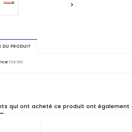

S DU PRODUIT
nce
FSK195
ents qui ont acheté ce produit ont également