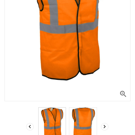


