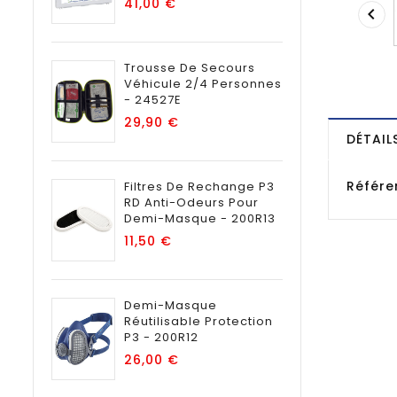
Prix
41,00 €

Trousse De Secours
Véhicule 2/4 Personnes
- 24527E
Prix
29,90 €
DÉTAIL
Référe
Filtres De Rechange P3
RD Anti-Odeurs Pour
Demi-Masque - 200R13
Prix
11,50 €
Demi-Masque
Réutilisable Protection
P3 - 200R12
Prix
26,00 €