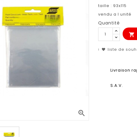
taille : 93x115
vendu a l unité
Quantité

liste de souh
Livraison r
S.A.V.
