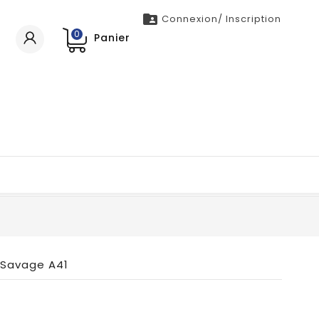

Connexion/ Inscription
0
Panier
r Savage A41