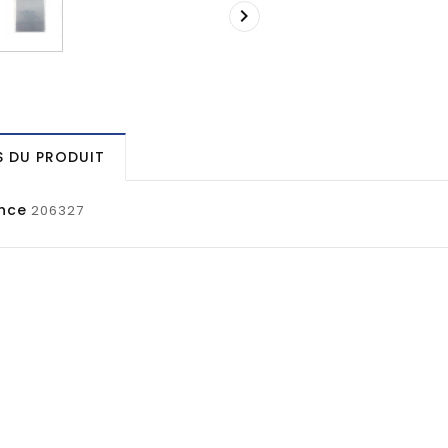

S DU PRODUIT
nce
206327