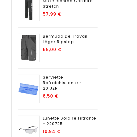
Mixte Ripstop Cordura
Stretch
Prix
57,99 €
Bermuda De Travail
Léger Ripstop
Prix
69,00 €
Serviette
Rafraichissante -
201JZR
Prix
6,50 €
Lunette Solaire Filtrante
- 220725
Prix
10,94 €