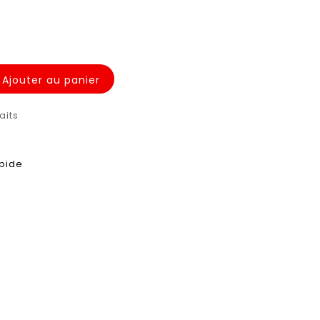
Ajouter au panier
aits
apide